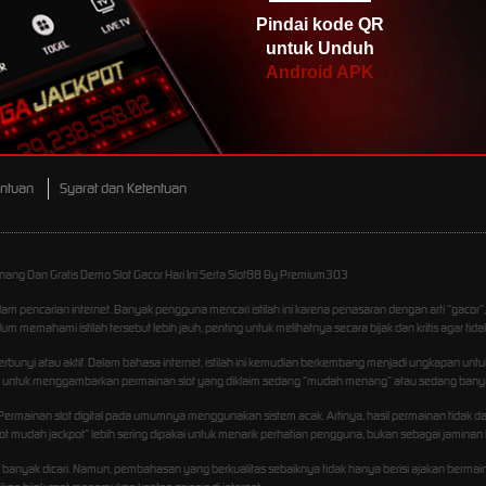
Pindai kode QR
untuk Unduh
Android APK
antuan
Syarat dan Ketentuan
ng Dan Gratis Demo Slot Gacor Hari Ini Serta Slot88 By Premium303
am pencarian internet. Banyak pengguna mencari istilah ini karena penasaran dengan arti “gacor”, 
 memahami istilah tersebut lebih jauh, penting untuk melihatnya secara bijak dan kritis agar ti
berbunyi atau aktif. Dalam bahasa internet, istilah ini kemudian berkembang menjadi ungkapan unt
i untuk menggambarkan permainan slot yang diklaim sedang “mudah menang” atau sedang bany
ti. Permainan slot digital pada umumnya menggunakan sistem acak. Artinya, hasil permainan tidak d
u “slot mudah jackpot” lebih sering dipakai untuk menarik perhatian pengguna, bukan sebagai jaminan h
banyak dicari. Namun, pembahasan yang berkualitas sebaiknya tidak hanya berisi ajakan bermain 