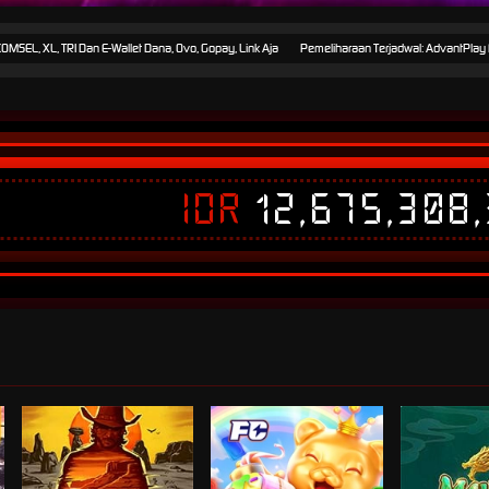
RI Dan E-Wallet Dana, Ovo, Gopay, Link Aja
Pemeliharaan Terjadwal: AdvantPlay Mini Game 
IDR
12,675,308