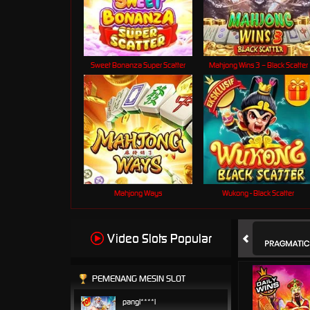
Sweet Bonanza Super Scatter
Mahjong Wins 3 – Black Scatter
Mahjong Ways
Wukong - Black Scatter
Video Slots Popular
PEMENANG MESIN SLOT
pangl****l