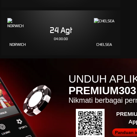
24 Agt
04.00.00
NORWICH
CHELSEA
UNDUH APLIK
PREMIUM303
Nikmati berbagai pe
PREMI
Ap
Panduan i