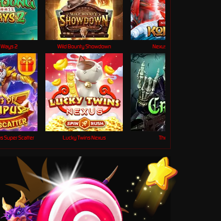
 Ways 2
Wild Bounty Showdown
Nexus Koi Gate
s Super Scatter
Lucky Twins Nexus
The Crypt